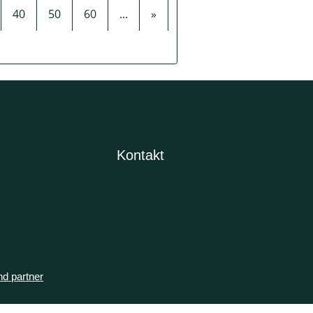
40
50
60
...
»
Kontakt
nd partner