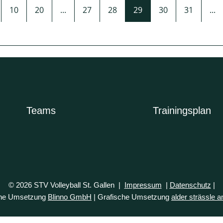
10
20
...
27
28
29
30
31
...
Teams
Trainingsplan
© 2026 STV Volleyball St. Gallen |
Impressum
|
Datenschutz
|
che Umsetzung
Blinno GmbH
| Grafische Umsetzung
alder strässle a