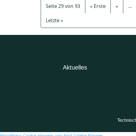
Seite 29 von 93
« Erste
«
...
Letzte »
Aktuelles
Technis
WordPress Cookie Hinweis von Real Cookie Banner