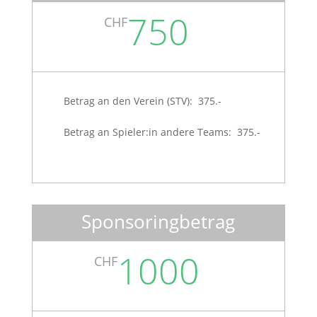
750
CHF
Betrag an den Verein (STV): 375.-
Betrag an Spieler:in andere Teams: 375.-
Sponsoringbetrag
1000
CHF