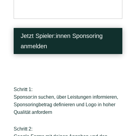
Jetzt Spieler:innen Sponsoring
anmelden
Schritt 1:
Sponsor:in suchen, über Leistungen informieren,
Sponsoringbetrag definieren und Logo in hoher
Qualität anfordern
Schritt 2: