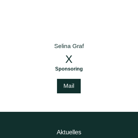
Selina Graf
X
Sponsoring
Mail
Aktuelles