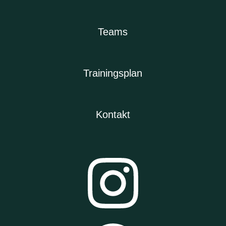
Teams
Trainingsplan
Kontakt