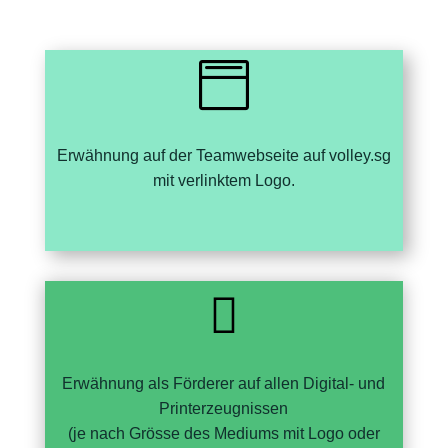

Erwähnung auf der Teamwebseite auf volley.sg
mit verlinktem Logo.

Erwähnung als Förderer auf allen Digital- und
Printerzeugnissen
(je nach Grösse des Mediums mit Logo oder