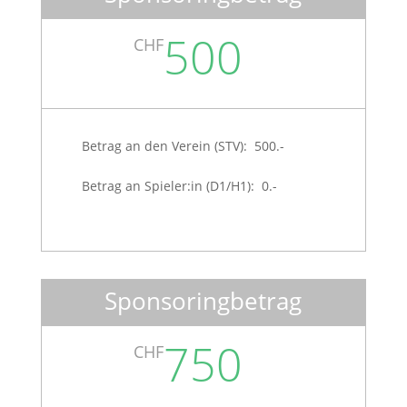
500
CHF
Betrag an den Verein (STV): 500.-
Betrag an Spieler:in (D1/H1): 0.-
Sponsoringbetrag
750
CHF