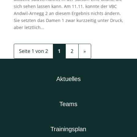
sich sehen lassen kann. Am 11.11. konnte der VBC
Andwil-Arnegg 2 an diesem Ergebnis nichts ändern.
Sie setzten das Damen 1 zwar kurzzeitig unter Druck,
aber letztlich...
Seite 1 von 2
1
2
»
Aktuelles
Teams
Trainingsplan