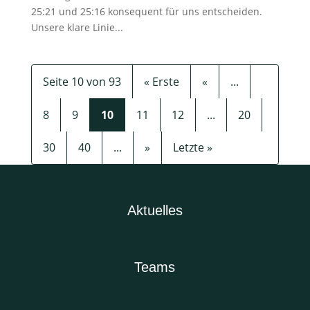
25:21 und 25:16 konsequent für uns entscheiden.
Unsere klare Linie...
Seite 10 von 93
« Erste
«
...
8
9
10
11
12
...
20
30
40
...
»
Letzte »
Aktuelles
Teams