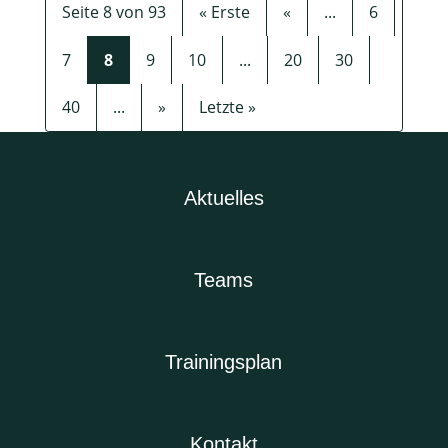
Seite 8 von 93
« Erste
«
...
6
7
8
9
10
...
20
30
40
...
»
Letzte »
Aktuelles
Teams
Trainingsplan
Kontakt