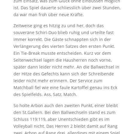
zum Einsatz, was zum Glück ohne Einbussen möglich
ist. Das Spiel dauerte schliesslich über zwei Stunden,
da war man froh über neue Kräfte.
Zeitweise ging es hitzig zu und her, doch das
souveräne Schiri-Duo blieb ruhig und urteilte fast
immer korrekt. Die Gäste schnappten sich in der
Verlängerung des vierten Satzes den ersten Punkt.
Ein Tie-Break musste entscheiden. Kurz vor dem
Seitenwechsel lagen die Hausherren noch vorne,
später dann leider nicht mehr. An die Ballwechsel in
der Hitze des Gefechts kann sich der Schreibende
leider nicht mehr erinnern. Der Service zum
Matchball fiel wie eine faule Kartoffel genau ins Eck
des Spielfelds. Ass, Satz, Match.
So holte Arbon auch den zweiten Punkt, einer bleibt
den St.Gallern. Bei den Ballwechseln stand es zum
Schluss 119:119, aber Unentschieden gibt es im
Volleyball nicht. Das Herren 2 bleibt damit auf Rang
zwei, Arbon auf Rang drei, allerdings mit einem Spiel