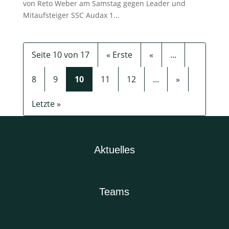
von Reto Weber am Samstag gegen Leader und
Mitaufsteiger SSC Audax 1...
Seite 10 von 17
« Erste
«
...
8
9
10
11
12
...
»
Letzte »
Aktuelles
Teams