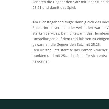
konnten die Gegner den Satz mit 25:23 für sic
25:21 und damit das Spiel.
Am Dienstagabend folgte dann gleich das näch
Spielerinnen verletzt oder verhindert waren. 
starken Services. Damit gewann das Heimteam
Umstellungen auf dem Feld führten zu einigen
gewannen die Gegner den Satz mit 25:23.
Den vierten Satz startete das Damen 2 wieder 
punkten und mit 25:… das Spiel für sich entsc
gewonnen.