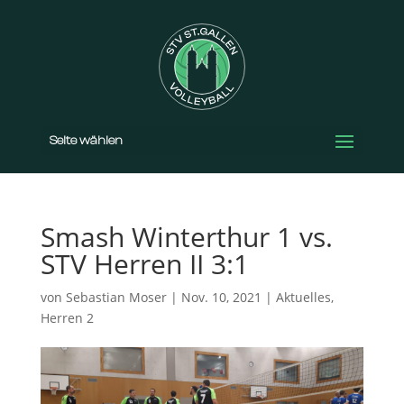
Seite wählen
Smash Winterthur 1 vs.
STV Herren II 3:1
von
Sebastian Moser
|
Nov. 10, 2021
|
Aktuelles
,
Herren 2