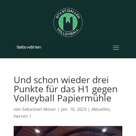
Seite wählen
Und schon wieder drei
Punkte für das H1 gegen
Volleyball Papiermühle
von
Sebastian Moser
|
Jan. 10, 2023
|
Aktuelles
,
Herren 1