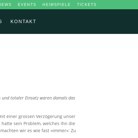
NEWS
EVENTS
HEIMSPIELE
TICKETS
G
KONTAKT
s und totaler Einsatz waren damals das
 mit einer grossen Verzögerung unser
 hatte sein Problem, welches ihn die
 machten wir es wie fast «immer»: Zu