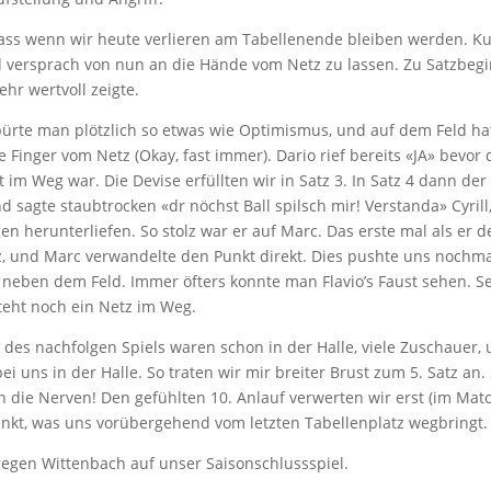
dass wenn wir heute verlieren am Tabellenende bleiben werden. Kurz
 versprach von nun an die Hände vom Netz zu lassen. Zu Satzbegin
hr wertvoll zeigte.
 spürte man plötzlich so etwas wie Optimismus, und auf dem Feld
e Finger vom Netz (Okay, fast immer). Dario rief bereits «JA» bevor
ht im Weg war. Die Devise erfüllten wir in Satz 3. In Satz 4 dann 
und sagte staubtrocken «dr nöchst Ball spilsch mir! Verstanda» Cyri
en herunterliefen. So stolz war er auf Marc. Das erste mal als er 
z, und Marc verwandelte den Punkt direkt. Dies pushte uns nochmal
 neben dem Feld. Immer öfters konnte man Flavio’s Faust sehen. S
teht noch ein Netz im Weg.
 des nachfolgen Spiels waren schon in der Halle, viele Zuschauer
 uns in der Halle. So traten wir mir breiter Brust zum 5. Satz an.
 die Nerven! Den gefühlten 10. Anlauf verwerten wir erst (im Mat
unkt, was uns vorübergehend vom letzten Tabellenplatz wegbringt.
egen Wittenbach auf unser Saisonschlussspiel.