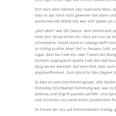
Erst nach dem zweiten Satz realisierte Marc, 
dass es das noch nicht gewesen sein kann und
aufmunternde Worte mit, was sich später als se
„Jetzt aber!“ war die Devise. Vom Seitenrand
löste sein Versprechen ein, liess von nun an di
schmetterte. Solide stand er solange Raffi nic
so richtig pushte: Marc lief zu Passeur Cedi, 
sogar, dass bei Cedi ein, zwei Tränen die Wang
Sichtlich angespannt spielte Cedi den Ball kur
Zeug wo wir konnten. Auf dem Feld, aber auch
angsteinflössend. Zum Glück für den Gegner s
So kam es zum Entscheidungssatz. Alle Spieler
Eishockey Strichkampf-Stimmung war, war es bei
Defense und Angriff passten perfekt. Und dann
und sicherten uns somit einen zusätzlichen P
So freuen wir uns auf kommenenden Freitag, g