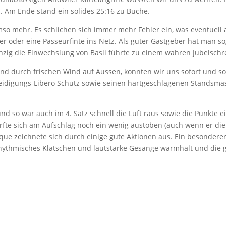
 Am Ende stand ein solides 25:16 zu Buche.
mso mehr. Es schlichen sich immer mehr Fehler ein, was eventuell 
ehler oder eine Passeurfinte ins Netz. Als guter Gastgeber hat man
Einzig die Einwechslung von Basli führte zu einem wahren Jubelschr
und durch frischen Wind auf Aussen, konnten wir uns sofort und so
teidigungs-Libero Schütz sowie seinen hartgeschlagenen Standsma
 und so war auch im 4. Satz schnell die Luft raus sowie die Punkte 
fte sich am Aufschlag noch ein wenig austoben (auch wenn er die
que zeichnete sich durch einige gute Aktionen aus. Ein besonder
 rhythmisches Klatschen und lautstarke Gesänge warmhält und die