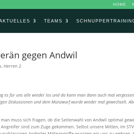
HOME
AKTUELLES
TEAMS
SCHNUPPERTRAININ
verän gegen Andwil
s
,
Herren 2
ing es für uns alle wieder los und da kann man dann auch mal vergessen,
igen Diskussionen und dem Münzwurf wurde wieder mal gewechselt. Abe
d man muss sich fragen, ob die Seitenwahl von Andwil optimal gewes
le Angreifer sind zum Zuge gekommen. Selbst unsere Mitten, im STV
e unablässigen Andwiler Mitteangriffe wussten wir uns zu wehren