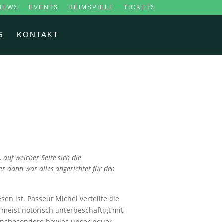
NEWS
EVENTS
HEIMSPIELE
TICKETS
G
KONTAKT
 auf welcher Seite sich die
r dann war alles angerichtet für den
en ist. Passeur Michel verteilte die
 meist notorisch unterbeschäftigt mit
. Insbesondere bewies unser neuer