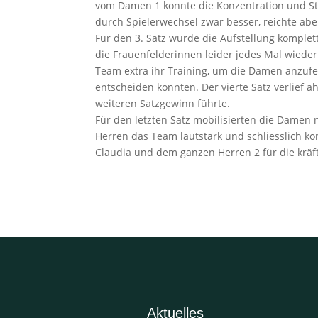
vom Damen 1 konnte die Konzentration und St
durch Spielerwechsel zwar besser, reichte abe
Für den 3. Satz wurde die Aufstellung komple
die Frauenfelderinnen leider jedes Mal wiede
Team extra ihr Training, um die Damen anzufeu
entscheiden konnten. Der vierte Satz verlief 
weiteren Satzgewinn führte.
Für den letzten Satz mobilisierten die Damen
Herren das Team lautstark und schliesslich ko
Claudia und dem ganzen Herren 2 für die kräf
Aktuelles