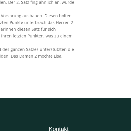
. Der 2. Satz fing ähnlich an, wurde
en Vorsprung ausbauen. Diesen holten
tzten Punkte unterbrach das Herren 2
erinnen diesen Satz für sich
i ihren letzten Punkten, was zu einem
d des ganzen Satzes unterstützten die
heiden. Das Damen 2 möchte Lisa,
Kontakt