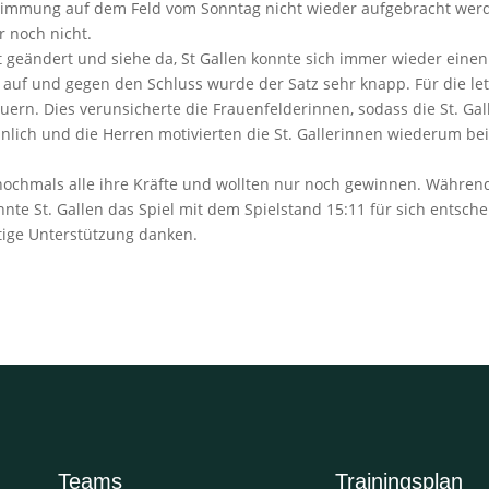
immung auf dem Feld vom Sonntag nicht wieder aufgebracht werden
r noch nicht.
tt geändert und siehe da, St Gallen konnte sich immer wieder ein
r auf und gegen den Schluss wurde der Satz sehr knapp. Für die le
ern. Dies verunsicherte die Frauenfelderinnen, sodass die St. Gall
ähnlich und die Herren motivierten die St. Gallerinnen wiederum be
 nochmals alle ihre Kräfte und wollten nur noch gewinnen. Währen
nnte St. Gallen das Spiel mit dem Spielstand 15:11 für sich entsc
tige Unterstützung danken.
Teams
Trainingsplan