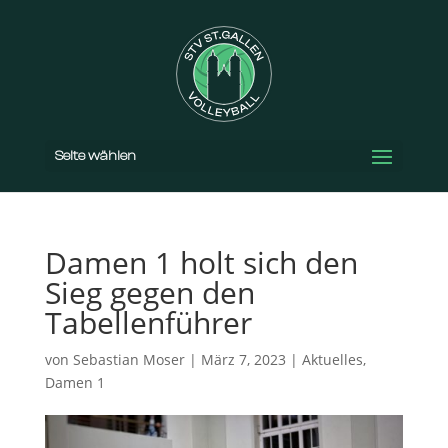
Seite wählen
Damen 1 holt sich den
Sieg gegen den
Tabellenführer
von
Sebastian Moser
|
März 7, 2023
|
Aktuelles
,
Damen 1