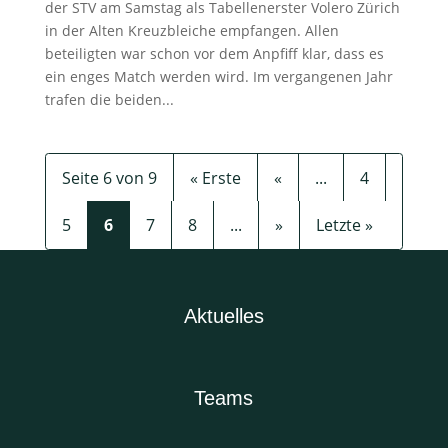
der STV am Samstag als Tabellenerster Volero Zürich
in der Alten Kreuzbleiche empfangen. Allen
beteiligten war schon vor dem Anpfiff klar, dass es
ein enges Match werden wird. Im vergangenen Jahr
trafen die beiden...
Seite 6 von 9
« Erste
«
...
4
5
6
7
8
...
»
Letzte »
Aktuelles
Teams